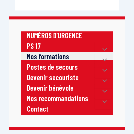
NUMÉROS D’URGENCE
PS 17
Nos formations
Postes de secours
Devenir secouriste
Devenir bénévole
Nos recommandations
Contact