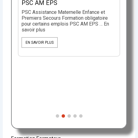
PSC AM EPS
PSC Assistance Maternelle Enfance et
Premiers Secours Formation obligatoire
pour certains emplois PSC AM EPS … En
savoir plus
PS
EN SAVOIR PLUS
Pre
Dev
ini
Des
que
E