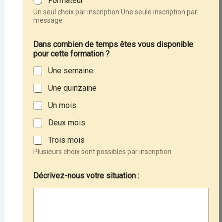
Formateur
Un seul choix par inscription Une seule inscription par
message
:
Dans combien de temps êtes vous disponible
v
pour cette formation ?
o
s
Une semaine
t
e
Une quinzaine
m
p
Un mois
s
Deux mois
Trois mois
Plusieurs choix sont possibles par inscription
Décrivez-nous votre situation :