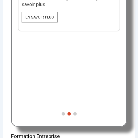
savoir plus
EN SAVOIR PLUS
PS
For
En 
réf
 .
séc
pro
néc
E
Formation Entreprise