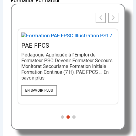
Formation Formateur
PAE FPCS
Pédagogie Appliquée à l’Emploi de
Formateur PSC Devenir Formateur Secours
Monitorat Secourisme Formation Initiale
Formation Continue (7 H). PAE FPCS … En
savoir plus
PA
Péd
eur
EN SAVOIR PLUS
For
IC F
Sec
Ini
PAE
E