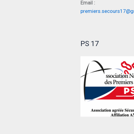
Email :
premiers.secours17@g
PS 17