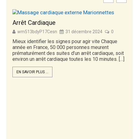
Arrêt Cardiaque
wm513bdyP17Cesn
31 décembre 2024
0
Mieux identifier les signes pour agir vite Chaque
année en France, 50 000 personnes meurent
prématurément des suites d’un arrêt cardiaque, soit
environ un arrêt cardiaque toutes les 10 minutes. […]
EN SAVOIR PLUS ...
In
L’
Fr
me
L’a
E