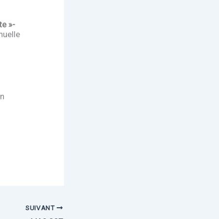
te »-
nuelle
on
SUIVANT