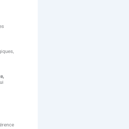
es
giques,
e,
ui
férence