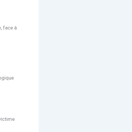
, face à
logique
victime