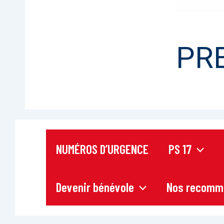
PR
NUMÉROS D’URGENCE
PS 17
Devenir bénévole
Nos recomm