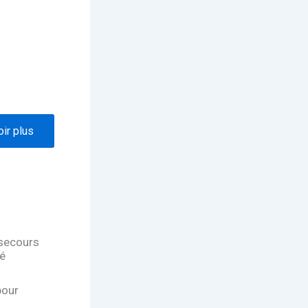
oir plus
 secours
é
pour