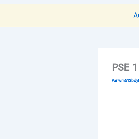
A
PSE 1
Par
wm513bdy