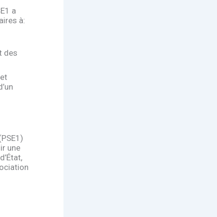
SE1 a
ires à:
n
t des
et
d’un
 (PSE1)
ir une
d’État,
sociation