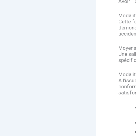
Avoir 1
Modali
Cette f
démonst
acciden
Moyens
Une sal
spécifiq
Modalit
A l’issu
conform
satisfo