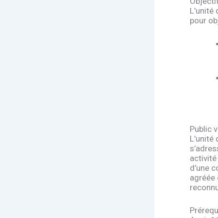
Objecti
L’unité
pour ob
Public v
L’unité
s’adres
activité
d’une co
agréée 
reconnue
Prérequ