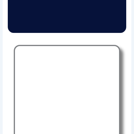
DEVENIR SECOURISTE
Vous souhaitez vous engager et
contribuer à sauver des vies ?
Vous participerez à des missions
variées.
Devenir bénévole, c’est intégrer une
communauté solidaire et dynamique
dédiée à la sécurité et au bien être de