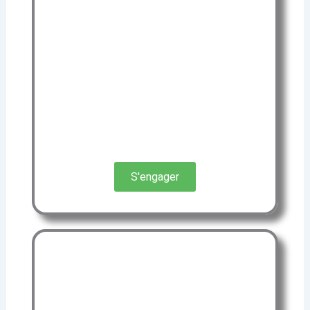
tous.
Que vous soyez étudiant, actif ou
retraité, votre motivation et votre
envie d’aider suffisent.
Venez prendre part à une aventure
humaine unique, ou chaque geste
compte.
S'engager
NOS POSTES DE SECOURS
Un dispositif prévisionnel de secours