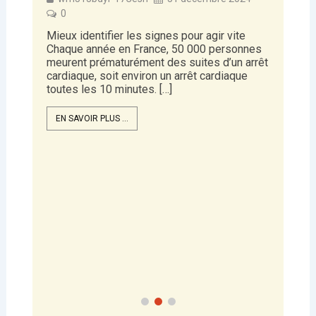
es signes pour agir vite
France, 50 000 personnes
ment des suites d’un arrêt
viron un arrêt cardiaque
tes. […]
Infarctus chez la femme
wm513bdyP17Cesn
31 décemb
0
L’infarctus au féminin, Un cœur à 
jour en France, selon Santé Publiq
200 femmes meurent à la suite d’
maladie cardio-vasculaire. L’accid
vasculaire cérébral et l’infarctus du
EN SAVOIR PLUS ...