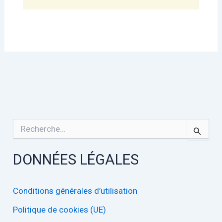
R
e
c
DONNÉES LÉGALES
h
e
r
c
Conditions générales d’utilisation
h
Politique de cookies (UE)
e
r