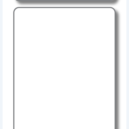
NOS
FORMATIONS
Découvrez nos formations conçues
pour vous préparer à réagir
efficacement face aux urgences.
Que vous soyez un particulier
souhaitant apprendre les gestes qui
sauvent ou une entreprise cherchant à
former ses équipes, nous vous
proposons des programmes adaptés
à tous les niveaux.
Avec des formateurs qualifiés et un
apprentissage pratique, nos
formations vous permettent de
devenir un acteur clé de la sécurité au