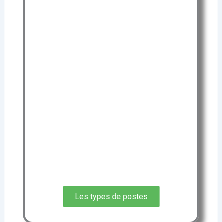
(DPS) est un
dispositif temporaire mis en place
lors d’événements (manifestations
sportives, concerts, festivals,
rassemblement publics etc..)
pour garantir la sécurité
avec des équipes de secouristes
qualifiés et expérimentés, prêt à
intervenir rapidement en cas
d’urgence
avec un équipement professionnel.
Les types de postes