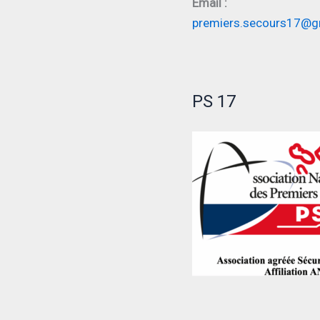
Email :
premiers.secours17@g
PS 17