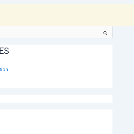
ES
tion