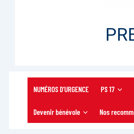
PR
NUMÉROS D’URGENCE
PS 17
Devenir bénévole
Nos recomm