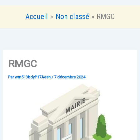
Accueil
Non classé
RMGC
RMGC
Par
wm513bdyP17Aesn
/
7 décembre 2024